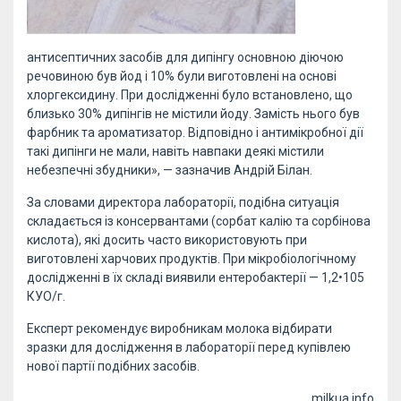
антисептичних засобів для дипінгу основною діючою
речовиною був йод і 10% були виготовлені на основі
хлоргексидину. При дослідженні було встановлено, що
близько 30% дипінгів не містили йоду. Замість нього був
фарбник та ароматизатор. Відповідно і антимікробної дії
такі дипінги не мали, навіть навпаки деякі містили
небезпечні збудники», — зазначив Андрій Білан.
За словами директора лабораторії, подібна ситуація
складається із консервантами (сорбат калію та сорбінова
кислота), які досить часто використовують при
виготовлені харчових продуктів. При мікробіологічному
дослідженні в їх складі виявили ентеробактерії — 1,2•105
КУО/г.
Експерт рекомендує виробникам молока відбирати
зразки для дослідження в лабораторії перед купівлею
нової партії подібних засобів.
milkua.info