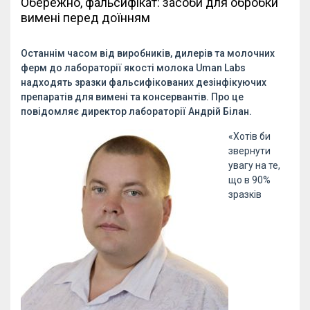
Обережно, фальсифікат: засоби для обробки
вимені перед доїнням
Останнім часом від виробників, дилерів та молочних
ферм до лабораторії якості молока Uman Labs
надходять зразки фальсифікованих дезінфікуючих
препаратів для вимені та консервантів. Про це
повідомляє директор лабораторії Андрій Білан.
«Хотів би
звернути
увагу на те,
що в 90%
зразків