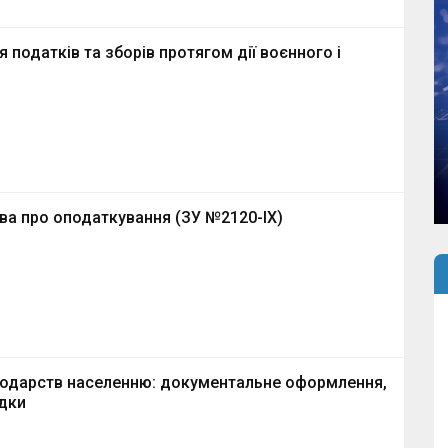
 податків та зборів протягом дії воєнного і
ва про оподаткування (ЗУ №2120-ІХ)
подарств населенню: документальне оформлення,
ідки