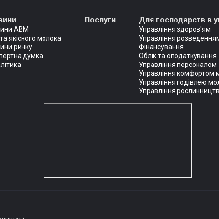
вини
Послуги
Для господарств в у
вини АВМ
Управління здоров'ям
та якісного молока
Управління розведенням
ини ринку
Фінансування
пертна думка
Облік та оподаткування
літика
Управління персоналом
Управління комфортом 
Управління годівлею мо
Управління рослинницт