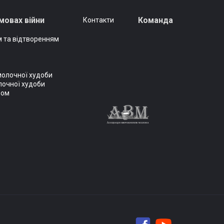
мовах війни
Команда
Контакти
 та відтворенням
молочної худоби
лочної худоби
вом