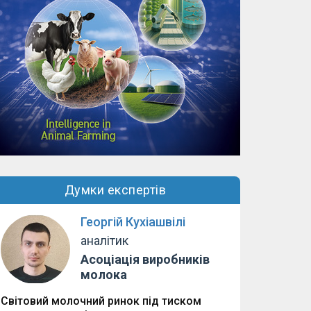
Думки експертів
Георгій Кухіашвілі
аналітик
Асоціація виробників
молока
Світовий молочний ринок під тиском