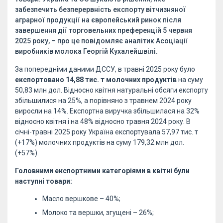
забезпечить безперервність експорту вітчизняної
аграрної продукції на європейський ринок після
завершення дії торговельних преференцій 5 червня
2025 року, – про це повідомляє аналітик Асоціації
виробників молока Георгій Кухалейшвілі.
За попередніми даними ДССУ, в травні 2025 року було
експортовано 14,88 тис. т молочних продуктів
на суму
50,83 млн дол. Відносно квітня натуральні обсяги експорту
збільшилися на 25%, а порівняно з травнем 2024 року
виросли на 14%. Експортна виручка збільшилася на 32%
відносно квітня і на 48% відносно травня 2024 року. В
січні-травні 2025 року Україна експортувала 57,97 тис. т
(+17%) молочних продуктів на суму 179,32 млн дол.
(+57%).
Головними експортними категоріями в квітні були
наступні товари:
Масло вершкове – 40%;
Молоко та вершки, згущені – 26%;