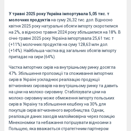
У травні 2025 року Україна імпортувала 5,05 тис. т
молочних продуктів
на суму 26,32 тис. дол. Відносно
квітня 2025 року натуральні обсяги імпорту скоротилися
на 2%, а відносно травня 2024 року збільшилися на 18%. В
січні-травні 2025 року Україна імпортувала 25,61 тис. т
(+11%) молочних продуктів на суму 128,63 млн дол.
(+14%). Найбільша частка від загальних обсягів імпорту
припадає на сири (64%).
Частка імпортних сирів на внутрішньому ринку досягла
47%. Збільшення пропозиції та споживання імпортних
сирів в Україні ускладнює реалізацію продукції
вітчизняних сироварів на внутрішньому ринку та давить
на ціни на молоко-сировину. Стабілізувати ціни на
молоко-сировину може обмеження імпорту польських
сирів в Україну та збільшення кешбеку на 30% для
покупців сирів вітчизняного виробництва. Однак,
реалізація даних заходів малоймовірна через позицію
Мінекономіки та небажання погіршувати відносини з
Польщею, яка вважається стратегічним партнером