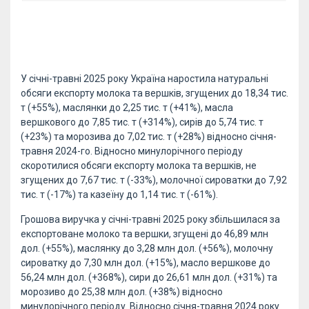
У січні-травні 2025 року Україна наростила натуральні
обсяги експорту молока та вершків, згущених до 18,34 тис.
т (+55%), маслянки до 2,25 тис. т (+41%), масла
вершкового до 7,85 тис. т (+314%), сирів до 5,74 тис. т
(+23%) та морозива до 7,02 тис. т (+28%) відносно січня-
травня 2024-го. Відносно минулорічного періоду
скоротилися обсяги експорту молока та вершків, не
згущених до 7,67 тис. т (-33%), молочної сироватки до 7,92
тис. т (-17%) та казеїну до 1,14 тис. т (-61%).
Грошова виручка у січні-травні 2025 року збільшилася за
експортоване молоко та вершки, згущені до 46,89 млн
дол. (+55%), маслянку до 3,28 млн дол. (+56%), молочну
сироватку до 7,30 млн дол. (+15%), масло вершкове до
56,24 млн дол. (+368%), сири до 26,61 млн дол. (+31%) та
морозиво до 25,38 млн дол. (+38%) відносно
минулорічного періоду. Відносно січня-травня 2024 року