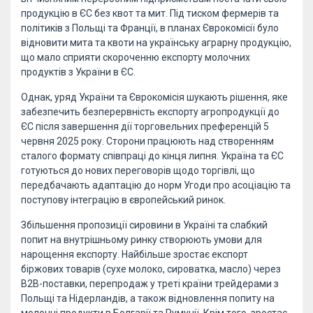
продукцію в ЄС без квот та мит. Під тиском фермерів та
політиків з Польщі та Франції, в планах Єврокомісії було
відновити мита та квоти на українську аграрну продукцію,
що мало сприяти скороченню експорту молочних
продуктів з України в ЄС.
Однак, уряд України та Єврокомісія шукають рішення, яке
забезпечить безперервність експорту агропродукції до
ЄС після завершення дії торговельних преференцій 5
червня 2025 року. Сторони працюють над створенням
сталого формату співпраці до кінця липня. Україна та ЄС
готуються до нових переговорів щодо торгівлі, що
передбачають адаптацію до норм Угоди про асоціацію та
поступову інтеграцію в європейський ринок.
Збільшення пропозиції сировини в Україні та слабкий
попит на внутрішньому ринку створюють умови для
нарощення експорту. Найбільше зростає експорт
біржових товарів (сухе молоко, сироватка, масло) через
B2B-поставки, перепродаж у треті країни трейдерами з
Польщі та Нідерландів, а також відновлення попиту на
молочні продукти в Болгарії та Румунії. Крім того, зростає