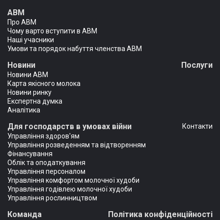
АВМ
Про АВМ
Чому варто вступити в АВМ
Наші учасники
Умови та порядок набуття членства АВМ
Новини
Послуги
Новини АВМ
Карта якісного молока
Новини ринку
Експертна думка
Аналітика
Для господарств в умовах війни
Контакти
Управління здоров'ям
Управління розведенням та відтворенням
Фінансування
Облік та оподаткування
Управління персоналом
Управління комфортом молочної худоби
Управління годівлею молочної худоби
Управління рослинництвом
Команда
Політика конфіденційності