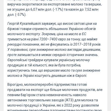
виручка скоротилася за експортоване молоко та вершки,
не згущені до 6,07 млн дол. (-17%) та казеїн до 7,52 млн
дол. (-57%).
Георгій Кухалейшвілі зауважує, що високі світові ціни на
біржові товари сприяють збільшенню Україною обсягів
молочного експорту. Зокрема, ціна на масло в ЄС
тримається на рівні 7200–7400 євро за тонну, що майже
рекордні показники, які не фіксувались із 2017–2018 років.
У порівнянні, сухе знежирене молоко виглядає дешевшим,
проте залишається в межах середніх історичних значень.
Європейські трейдери купували українську молочну
продукцію в тій кількості, яка їм була потрібна,
користуючись тим, що вершкове масло та сухе знежирене
молоко в Україні коштують дешевше ніж в Європі.
Вірогідно, молокопереробні підприємства готові
продавати на експорт ще більше молочних продуктів, але
певним бар’єром стала невизначеність навколо
автономних торговельних заходів (АТЗ) для молока та
молочної продукції з України, які з 2022 року дозволяли
вітчизняним переробним підприємствам постачати свою