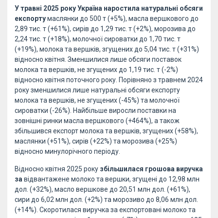
У травні 2025 року Україна наростила натуральні обсяги
експорту
маслянки до 500 т (+5%), масла вершкового до
2,89 тис. т (+61%), сирів до 1,29 тис. т (+2%), морозива до
2,24 тис. т (+18%), молочної сироватки до 1,70 тис. т
(+19%), молока та вершків, згущених до 5,04 тис. т (+31%)
відносно квітня. Зменшилися лише обсяги поставок
молока та вершків, не згущених до 1,19 тис. т (-2%)
відносно квітня поточного року. Порівняно з травнем 2024
року зменшилися лише натуральні обсяги експорту
молока та вершків, не згущених (-45%) та молочної
сироватки (-26%). Найбільше виросли поставки на
зовнішні ринки масла вершкового (+464%), а також
збільшився експорт молока та вершків, згущених (+58%),
маслянки (+51%), сирів (+22%) та морозива (+25%)
відносно минулорічного періоду.
Відносно квітня 2025 року
збільшилася грошова виручка
за
відвантажене молоко та вершки, згущені до 12,98 млн
дол. (+32%), масло вершкове до 20,51 млн дол. (+61%),
сири до 6,02 млн дол. (+2%) та морозиво до 8,06 млн дол.
(+14%). Скоротилася виручка за експортовані молоко та