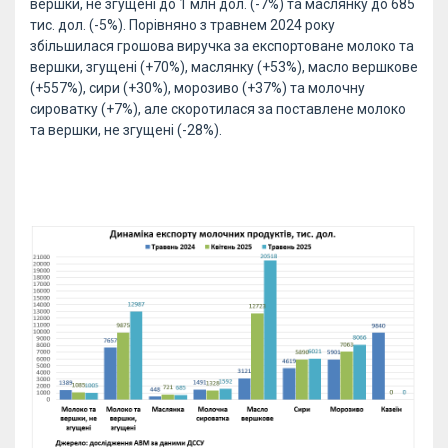
вершки, не згущені до 1 млн дол. (-7%) та маслянку до 685
тис. дол. (-5%). Порівняно з травнем 2024 року
збільшилася грошова виручка за експортоване молоко та
вершки, згущені (+70%), маслянку (+53%), масло вершкове
(+557%), сири (+30%), морозиво (+37%) та молочну
сироватку (+7%), але скоротилася за поставлене молоко
та вершки, не згущені (-28%).