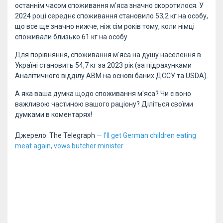
останнім часом споживання м'яса значно скоротилося. У
2024 році середнє споживання становило 53,2 кг на особу,
що все ще значно нижче, ніж сім років тому, коли німці
споживали близько 61 кг на особу.
Для порівняння, споживання м'яса на душу населення в
Україні становить 54,7 кг за 2023 рік (за підрахунками
Аналітичного відділу АВМ на основі баних ДССУ та USDA).
А яка ваша думка щодо споживання м'яса? Чи є воно
важливою частиною вашого раціону? Діліться своїми
думками в коментарях!
Джерело: The Telegraph
— I’ll get German children eating
meat again, vows butcher minister