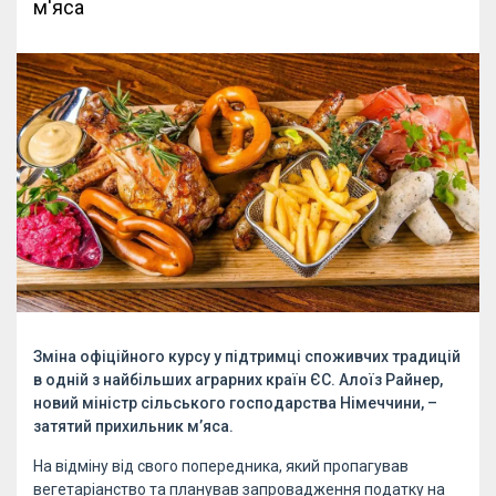
м'яса
Зміна офіційного курсу у підтримці споживчих традицій
в одній з найбільших аграрних країн ЄС. Алоїз Райнер,
новий міністр сільського господарства Німеччини, –
затятий прихильник м’яса.
На відміну від свого попередника, який пропагував
вегетаріанство та планував запровадження податку на