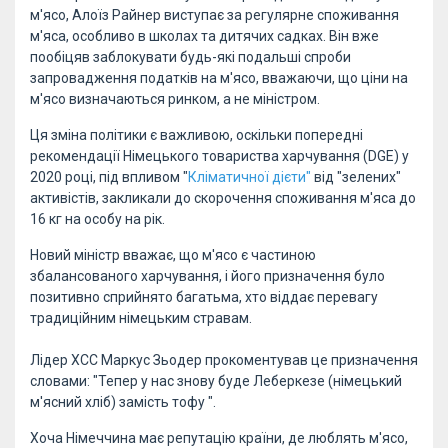
м'ясо, Алоїз Райнер виступає за регулярне споживання
м'яса, особливо в школах та дитячих садках. Він вже
пообіцяв заблокувати будь-які подальші спроби
запровадження податків на м'ясо, вважаючи, що ціни на
м'ясо визначаються ринком, а не міністром.
Ця зміна політики є важливою, оскільки попередні
рекомендації Німецького товариства харчування (DGE) у
2020 році, під впливом "
Кліматичної дієти"
від "зелених"
активістів, закликали до скорочення споживання м'яса до
16 кг на особу на рік.
Новий міністр вважає, що м'ясо є частиною
збалансованого харчування, і його призначення було
позитивно сприйнято багатьма, хто віддає перевагу
традиційним німецьким стравам.
Лідер ХСС Маркус Зьодер прокоментував це призначення
словами: "Тепер у нас знову буде Леберкезе (німецький
м'ясний хліб) замість тофу ".
Хоча Німеччина має репутацію країни, де люблять м'ясо,