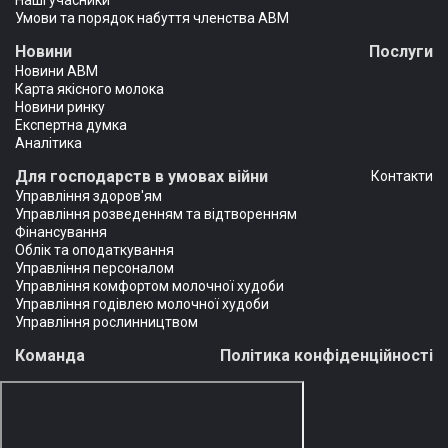
Наші учасники
Умови та порядок набуття членства АВМ
Новини
Послуги
Новини АВМ
Карта якісного молока
Новини ринку
Експертна думка
Аналітика
Для господарств в умовах війни
Контакти
Управління здоров'ям
Управління розведенням та відтворенням
Фінансування
Облік та оподаткування
Управління персоналом
Управління комфортом молочної худоби
Управління годівлею молочної худоби
Управління рослинництвом
Команда
Політика конфіденційності