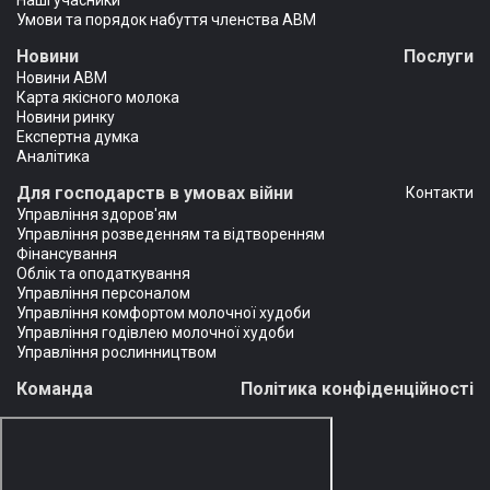
Наші учасники
Умови та порядок набуття членства АВМ
Новини
Послуги
Новини АВМ
Карта якісного молока
Новини ринку
Експертна думка
Аналітика
Для господарств в умовах війни
Контакти
Управління здоров'ям
Управління розведенням та відтворенням
Фінансування
Облік та оподаткування
Управління персоналом
Управління комфортом молочної худоби
Управління годівлею молочної худоби
Управління рослинництвом
Команда
Політика конфіденційності