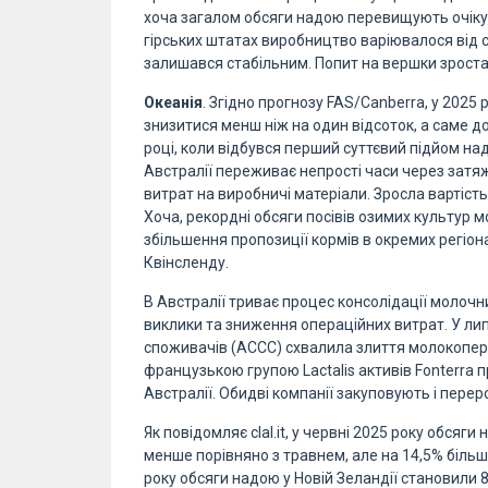
хоча загалом обсяги надою перевищують очікува
гірських штатах виробництво варіювалося від 
залишався стабільним. Попит на вершки зроста
Океанія
. Згідно прогнозу FAS/Canberra, у 202
знизитися менш ніж на один відсоток, а саме до
році, коли відбувся перший суттєвий підйом на
Австралії переживає непрості часи через затяжн
витрат на виробничі матеріали. Зросла вартіст
Хоча, рекордні обсяги посівів озимих культур 
збільшення пропозиції кормів в окремих регіона
Квінсленду.
В Австралії триває процес консолідації молоч
виклики та зниження операційних витрат. У липн
споживачів (ACCC) схвалила злиття молокоперер
французькою групою Lactalis активів Fonterra 
Австралії. Обидві компанії закуповують і перер
Як повідомляє clal.it, у червні 2025 року обсяги
менше порівняно з травнем, але на 14,5% більше
року обсяги надою у Новій Зеландії становили 8