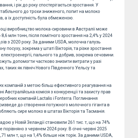
ння, і рік до року спостерігається зростання. У
стабільного до трохи зниженого, попит на молоко
в, а їх доступність була обмеженою.
5 році виробництво молока-сировини в Австралії може
 8,6 млн тонн, після помітного зростання на 2,4% у 2024
доїв з 2020 року. За даними USDA, молочна галузь
у посуху, зокрема у штаті Вікторія, та різке зростання
ь електроенергії, пального та добрив, зокрема сечовини.
можуть допомогти частково знизити витрати у разі
х, таких як північ Нового Південного Уельсу та
них компаній з метою більш ефективного реагування на
і Австралійська комісія з конкуренції та захисту прав
обних компаній Lactalis і Fonterra. Поглинання
призведе до створення потужного молочного гіганта в
обляють сире молоко в штатах Вікторія та Тасманія.
 надою у Новій Зеландії становили 261 тис. т, що на 74%
 порівняно з червнем 2024 року. В січні-червні 2025
,71 млн т, що на 1,4% більше ніж торік. За даними USDA,