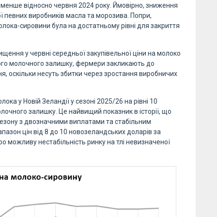
% менше відносно червня 2024 року. Ймовірно, зниження
ї певних виробників масла та морозива. Попри,
олока-сировини була на достатньому рівні для закриття
ищення у червні середньої закупівельної ціни на молоко
ухого молочного залишку, фермери закликають до
ня, оскільки несуть збитки через зростання виробничих
ока у Новій Зеландії у сезоні 2025/26 на рівні 10
лочного залишку. Це найвищий показник в історії, що
сезону з двозначними виплатами та стабільним
пазон цін від 8 до 10 новозеландських доларів за
ро можливу нестабільність ринку на тлі невизначеної