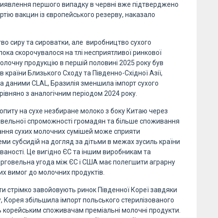
 виявлення першого випадку в червні вже підтверджено
ртію вакцин із європейського резерву, наказало
во сиру та сироватки, але виробництво сухого
ока скорочувалося на тлі несприятливої ринкової
молочну продукцію в першій половині 2025 року був
 країни Близького Сходу та Південно-Східної Азії,
За даними CLAL, Бразилія зменшила імпорт сухого
орівняно з аналогічним періодом 2024 року.
попиту на сухе незбиране молоко з боку Китаю через
півельної спроможності громадян та більше споживання
вання сухих молочних сумішей може сприяти
и субсидій на догляд за дітьми в межах зусиль країни
аності. Це вигідно ЄС та іншим виробникам та
орговельна угода між ЄС і США має полегшити аграрну
х вимог до молочних продуктів.
ти стрімко завойовують ринок Південної Кореї завдяки
ку, Корея збільшила імпорт польського стерилізованого
ь корейським споживачам преміальні молочні продукти.