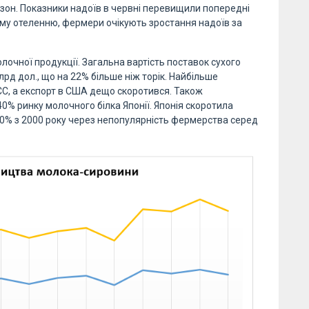
езон. Показники надоїв в червні перевищили попередні
ому отеленню, фермери очікують зростання надоїв за
лочної продукції. Загальна вартість поставок сухого
рд дол., що на 22% більше ніж торік. Найбільше
С, а експорт в США дещо скоротився. Також
40% ринку молочного білка Японії. Японія скоротила
10% з 2000 року через непопулярність фермерства серед