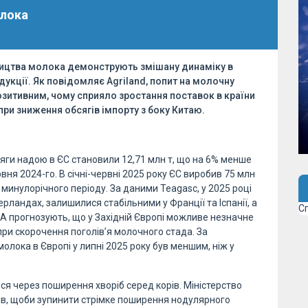
олока
бництва молока демонструють змішану динаміку в
укції. Як повідомляє Agriland, попит на молочну
озитивним, чому сприяло зростання поставок в країни
при зниження обсягів імпорту з боку Китаю.
 обсяги надою в ЄС становили 12,71 млн т, що на 6% менше
вня 2024-го. В січні-червні 2025 року ЄС виробив 75 млн
минулорічного періоду. За даними Teagasc, у 2025 році
рландах, залишилися стабільними у Франції та Іспанії, а
С
SDA прогнозують, що у Західній Європі можливе незначне
при скорочення поголів’я молочного стада. За
лока в Європі у липні 2025 року був меншим, ніж у
ся через поширення хворіб серед корів. Міністерство
ів, щоби зупинити стрімке поширення нодулярного