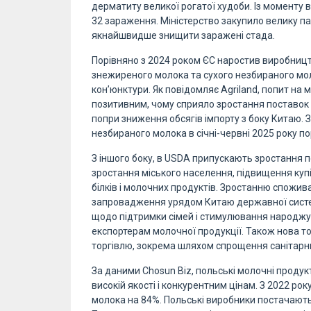
дерматиту великої рогатої худоби. Із моменту
32 зараження. Міністерство закупило велику па
якнайшвидше знищити заражені стада.
Порівняно з 2024 роком ЄС наростив виробницт
знежиреного молока та сухого незбираного мол
кон’юнктури. Як повідомляє Agriland, попит на 
позитивним, чому сприяло зростання поставок в
попри зниження обсягів імпорту з боку Китаю. 
незбираного молока в січні-червні 2025 року п
З іншого боку, в USDA припускають зростання 
зростання міського населення, підвищення ку
білків і молочних продуктів. Зростанню спожи
запровадження урядом Китаю державної систем
щодо підтримки сімей і стимулювання народжув
експортерам молочної продукції. Також нова т
торгівлю, зокрема шляхом спрощення санітарни
За даними Chosun Biz, польські молочні продук
високій якості і конкурентним цінам. З 2022 ро
молока на 84%. Польські виробники постачают