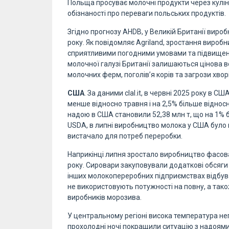
Польща просуває молочні продукти через куліна
обізнаності про переваги польських продуктів.
Згідно прогнозу AHDB, у Великій Британії вир
року. Як повідомляє Agriland, зростання виробн
сприятливими погодними умовами та підвищен
молочної галузі Британії залишаються цінова в
молочних ферм, поголів’я корів та загрози хворі
США
. За даними clal.it, в червні 2025 року в 
менше відносно травня і на 2,5% більше відносн
надою в США становили 52,38 млн т, що на 1% 
USDA, в липні виробництво молока у США було н
вистачало для потреб переробки.
Наприкінці липня зростало виробництво фасо
року. Сировари закуповували додаткові обсяги
інших молокопереробних підприємствах відбув
не використовують потужності на повну, а так
виробників морозива.
У центральному регіоні висока температура не
прохолодні ночі покращили ситуацію з надоями