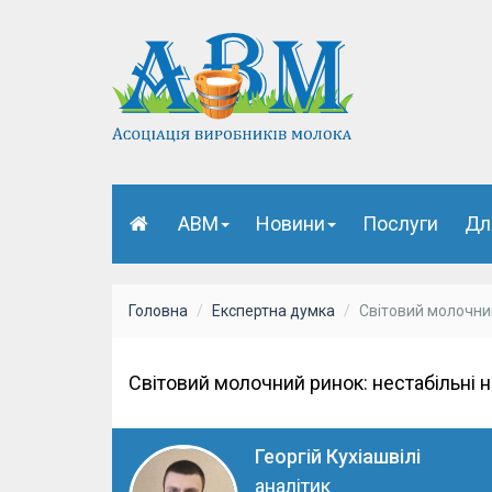
АВМ
Новини
Послуги
Дл
Головна
Експертна думка
Світовий молочний
Світовий молочний ринок: нестабільні н
Георгій Кухіашвілі
аналітик