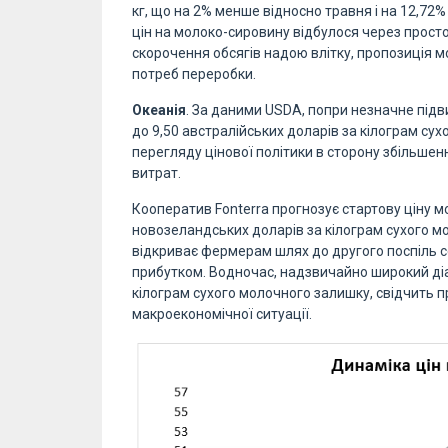
кг, що на 2% менше відносно травня і на 12,72
цін на молоко-сировину відбулося через просто
скорочення обсягів надою влітку, пропозиція м
потреб переробки.
Океанія
. За даними USDA, попри незначне підв
до 9,50 австралійських доларів за кілограм с
перегляду цінової політики в сторону збільшен
витрат.
Кооператив Fonterra прогнозує стартову ціну мол
новозеландських доларів за кілограм сухого мо
відкриває фермерам шлях до другого поспіль 
прибутком. Водночас, надзвичайно широкий діа
кілограм сухого молочного залишку, свідчить п
макроекономічної ситуації.