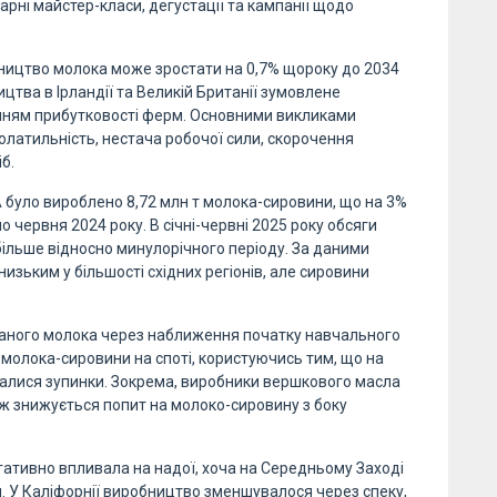
рні майстер-класи, дегустації та кампанії щодо
обництво молока може зростати на 0,7% щороку до 2034
ицтва в Ірландії та Великій Британії зумовлене
ням прибутковості ферм. Основними викликами
олатильність, нестача робочої сили, скорочення
б.
США було вироблено 8,72 млн т молока-сировини, що на 3%
о червня 2024 року. В січні-червні 2025 року обсяги
більше відносно минулорічного періоду. За даними
изьким у більшості східних регіонів, але сировини
ваного молока через наближення початку навчального
 молока-сировини на споті, користуючись тим, що на
алися зупинки. Зокрема, виробники вершкового масла
ож знижується попит на молоко-сировину з боку
гативно впливала на надої, хоча на Середньому Заході
. У Каліфорнії виробництво зменшувалося через спеку,