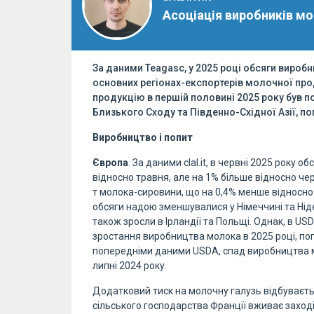
Асоціація виробників м
За даними Teagasc, у 2025 році обсяги виро
основних регіонах-експортерів молочної прод
продукцію в першій половині 2025 року був п
Близького Сходу та Південно-Східної Азії, по
Виробництво і попит
Європа
. За даними clal.it, в червні 2025 року
відносно травня, але на 1% більше відносно чер
т молока-сировини, що на 0,4% менше відносно 
обсяги надою зменшувалися у Німеччині та Ніде
також зросли в Ірландії та Польщі. Однак, в U
зростання виробництва молока в 2025 році, по
попередніми даними USDA, спад виробництва мо
липні 2024 року.
Додатковий тиск на молочну галузь відбуваєть
сільського господарства Франції вживає заход