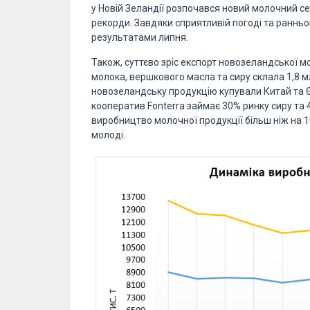
у Новій Зеландії розпочався новий молочний с
рекорди. Завдяки сприятливій погоді та раннь
результатами липня.
Також, суттєво зріс експорт новозеландської мо
молока, вершкового масла та сиру склала 1,8 мл
новозеландську продукцію купували Китай та Є
кооператив Fonterra займає 30% ринку сиру та 
виробництво молочної продукції більш ніж на 
молоді.