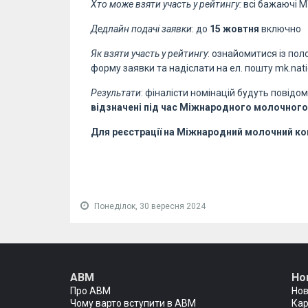
Хто може взяти участь у рейтингу:
всі бажаючі М
Дедлайн подачі заявки
: до
15 жовтня
включно
Як взяти участь у рейтингу
: ознайомитися із по
форму заявки та надіслати на ел. пошту mk.nat
Результати
: фіналісти номінацій будуть повідо
відзначені під час Міжнародного молочного
Для реєстрації на Міжнародний молочний конг
Понеділок, 30 вересня 2024
АВМ
Но
Про АВМ
Но
Чому варто вступити в АВМ
Кар