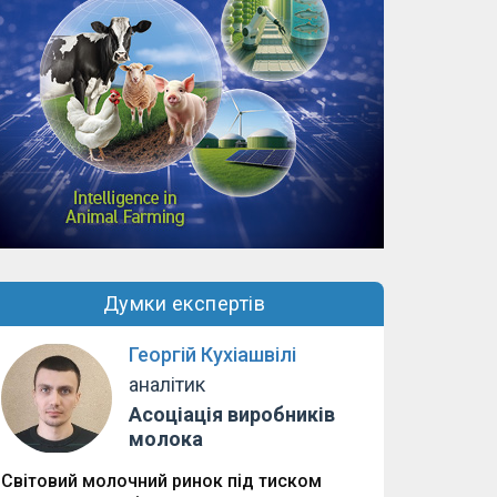
Думки експертів
Георгій Кухіашвілі
аналітик
Асоціація виробників
молока
Світовий молочний ринок під тиском