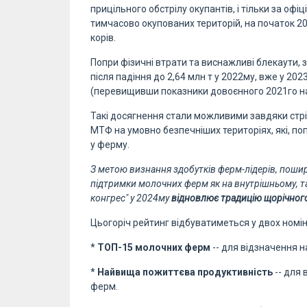
прицільного обстрілу окупантів, і тільки за оф
тимчасово окупованих територій, на початок 2
корів.
Попри фізичні втрати та виснажливі блекаути,
після падіння до 2,64 млн т у 2022му, вже у 20
(перевищивши показники довоєнного 2021го на 5
Такі досягнення стали можливими завдяки стрі
МТФ на умовно безпечніших територіях, які, по
у ферму.
З метою визнання здобутків ферм-лідерів, пошир
підтримки молочних ферм як на внутрішньому, т
конгрес" у 2024му
відновлює традицію щорічного
Цьогоріч рейтинг відбуватиметься у двох номін
*
ТОП-15 молочних ферм
-- для відзначення 
*
Найвища пожиттєва продуктивність
-- для 
ферм.