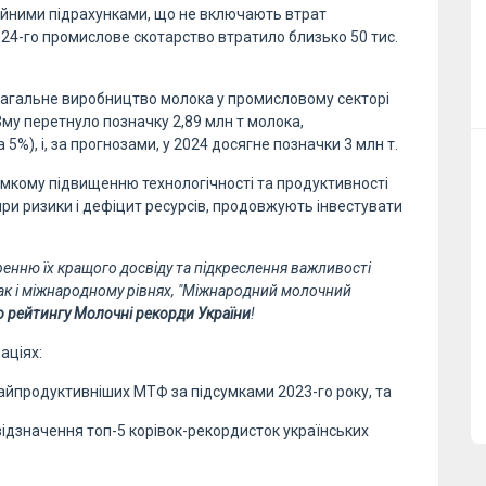
іційними підрахунками, що не включають втрат
024-го промислове скотарство втратило близько 50 тис.
 загальне виробництво молока у промисловому секторі
23му перетнуло позначку 2,89 млн т молока,
%), і, за прогнозами, у 2024 досягне позначки 3 млн т.
мкому підвищенню технологічності та продуктивності
при ризики і дефіцит ресурсів, продовжують інвестувати
енню їх кращого досвіду та підкреслення важливості
ак і міжнародному рівнях, "Міжнародний молочний
 рейтингу Молочні рекорди України
!
аціях:
найпродуктивніших МТФ за підсумками 2023-го року, та
відзначення топ-5 корівок-рекордисток українських