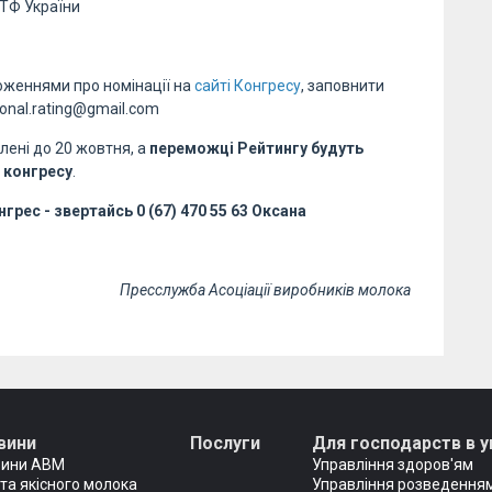
ТФ України
ложеннями про номінації на
сайті Конгресу
, заповнити
ional.rating@gmail.com
млені до 20 жовтня, а
переможці Рейтингу будуть
 конгресу
.
рес - звертайсь 0 (67) 470 55 63 Оксана
Пресслужба Асоціації виробників молока
вини
Послуги
Для господарств в у
вини АВМ
Управління здоров'ям
та якісного молока
Управління розведенням