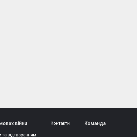
мовах війни
Команда
Контакти
 та відтворенням