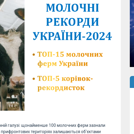
чній галузі: щонайменше 100 молочних ферм зазнали
у прифронтових територіях залишаються об'єктами