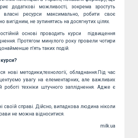
риє додаткові можливості, зокрема зростуть
и власні ресурси максимально, робити своє
о вигідним, не зупинятись на досягнутих цілях.
постійній основі проводить курси підвищення
ліднення. Протягом минулого року провели чотири
щонайменше п’ять таких подій.
 курси?
ся нові методики,технології, обладнання.Під час
кцентуємо увагу на елементарних, але важливих
й роботі техніки штучного запліднення. Адже є
 своїй справі. Дійсно, випадкова людина ніколи
прави не можна відноситися.
milk.ua