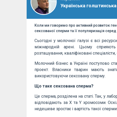
Українська голштинська
Коли ми говоримо про активний розвиток ген
сексованої сперми та її популяризація сере
Сьогодні у молочної галузі є всі ресурс
міжнародній арені. Цьому сприяють 
розташування, кваліфіковані спеціалісти,
Молочний бізнес в Україні поступово ст
проект. Власники тварин мають знат
використовуючи сексовану сперму.
Що таке сексована сперма?
Це сперма, розділена на статі. Так, у ла
відповідають за
X
та
Y
хромосоми. Оскіл
недешеве зростає і вартість такої сперми