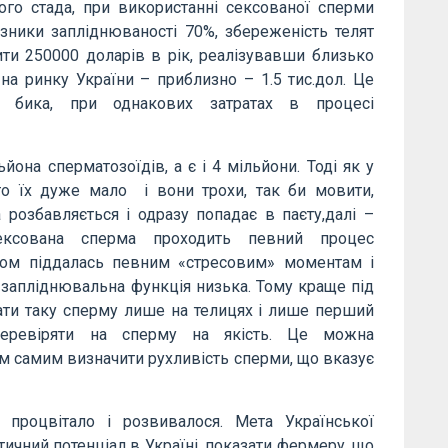
ого стада, при використанні сексованої сперми
зники запліднюваності 70%, збереженість телят
ти 250000 доларів в рік, реалізувавши близько
 на ринку України – приблизно – 1.5 тис.дол. Це
ти бика, при однакових затратах в процесі
йона сперматозоїдів, а є і 4 мільйони. Тоді як у
то їх дуже мало і вони трохи, так би мовити,
розбавляється і одразу попадає в паєту,далі –
ексована сперма проходить певний процес
ином піддалась певним «стресовим» моментам і
 запліднювальна функція низька. Тому краще під
ати таку сперму лише на телицях і лише перший
перевіряти на сперму на якість. Це можна
м самим визначити рухливість сперми, що вказує
 процвітало і розвивалося. Мета Української
тичний потенціал в Україні, показати фермеру, що