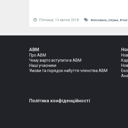
Пʼятниця, 13 квітня 2018
#сексована_сперма,
#гене
АВМ
Но
Про АВМ
Но
Чому варто вступити в АВМ
Кар
Наші учасники
Нов
Умови та порядок набуття членства АВМ
Екс
Ана
Політика конфіденційності