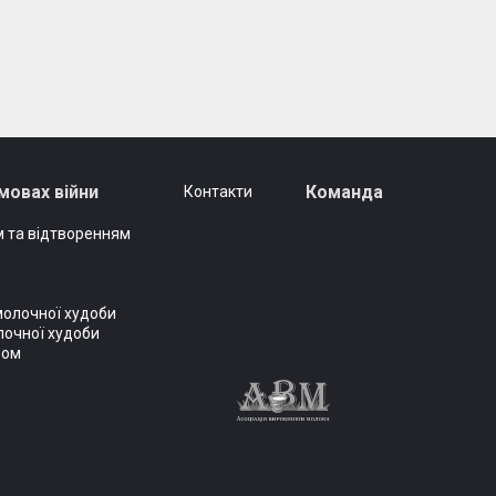
мовах війни
Команда
Контакти
 та відтворенням
молочної худоби
лочної худоби
вом