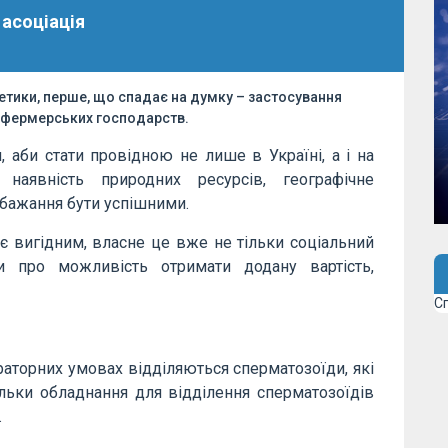
 асоціація
етики, перше, що спадає на думку – застосування
д фермерських господарств.
и, аби стати провідною не лише в Україні, а і на
наявність природних ресурсів, географічне
 бажання бути успішними.
ає вигідним, власне це вже не тільки соціальний
и про можливість отримати додану вартість,
С
бораторних умовах відділяються сперматозоїди, які
ьки обладнання для відділення сперматозоїдів
.