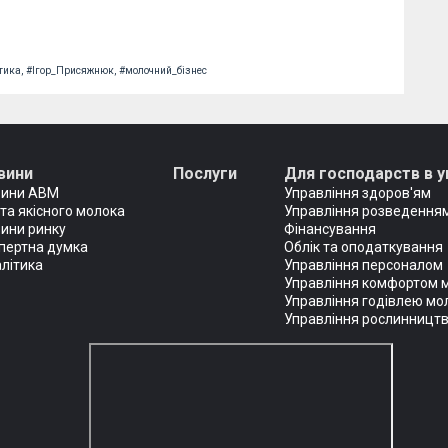
тика,
#Ігор_Присяжнюк,
#молочний_бізнес
вини
Послуги
Для господарств в у
вини АВМ
Управління здоров'ям
та якісного молока
Управління розведенням
ини ринку
Фінансування
пертна думка
Облік та оподаткування
літика
Управління персоналом
Управління комфортом 
Управління годівлею мо
Управління рослинницт