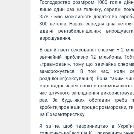
Господарство розміром 1000 голів дійн
лише один раз на теличку, середні пока
35% - має можливість додатково зароби
300 нетелів. Наразі середня ціна нетеля
вдвічі рентабельніше,ніж вирощува
вирощування.
В одній паєті сексованої сперми – 2 міль
звичайній приблизно 12 мільйонів. Тоб
«травмовані», тому що звичайна сперма 
заморожується. В той час, коли с
розділення(сексування). Вона таким ч
відповідно,через свою « травмованість»
час штучного запліднення використовув
раз. За будь-яких обставин треба 
зробити,провівши процес розморозки, ти
на її характеристику.
Я за те, щоб тваринництво в Україні
голштинської асоціації – покращити гене