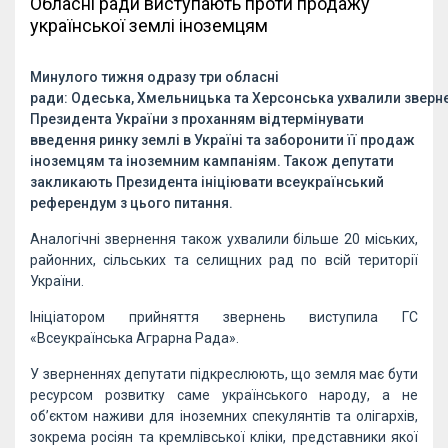
Обласні ради виступають проти продажу
української землі іноземцям
Минулого тижня одразу три обласні
ради: Одеська, Хмельницька та Херсонська ухвалили зверн
Президента України з проханням відтермінувати
введення ринку землі в Україні та заборонити її продаж
іноземцям та іноземним кампаніям. Також депутати
закликають Президента ініціювати всеукраїнський
референдум з цього питання.
Аналогічні звернення також ухвалили більше 20 міських,
районних, сільських та селищних рад по всій території
України.
Ініціатором прийняття звернень виступила ГС
«Всеукраїнська Аграрна Рада».
У зверненнях депутати підкреслюють, що земля має бути
ресурсом розвитку саме українського народу, а не
об’єктом наживи для іноземних спекулянтів та олігархів,
зокрема росіян та кремлівської кліки, представники якої