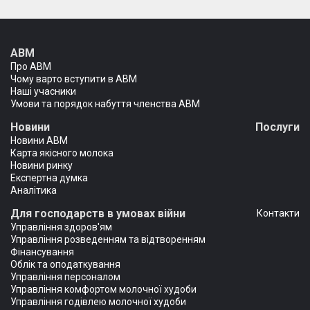
АВМ
Про АВМ
Чому варто вступити в АВМ
Наші учасники
Умови та порядок набуття членства АВМ
Новини
Послуги
Новини АВМ
Карта якісного молока
Новини ринку
Експертна думка
Аналітика
Для господарств в умовах війни
Контакти
Управління здоров'ям
Управління розведенням та відтворенням
Фінансування
Облік та оподаткування
Управління персоналом
Управління комфортом молочної худоби
Управління годівлею молочної худоби