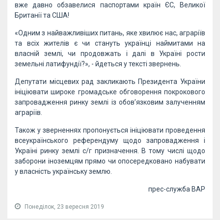
вже давно обзавелися паспортами країн ЄС, Великої
Британії та США!
«Одним з найважливіших питань, яке хвилює нас, аграріїв
та всіх жителів є чи стануть українці наймитами на
власній землі, чи продовжать і далі в Україні рости
земельні латифундії?», - йдеться у тексті звернень.
Депутати місцевих рад закликають Президента України
ініціювати широке громадське обговорення покрокового
запровадження ринку землі із обов’язковим залученням
аграріїв.
Також у зверненнях пропонується ініціювати проведення
всеукраїнського референдуму щодо запровадження і
Україні ринку землі с/г призначення. В тому числі щодо
заборони іноземцям прямо чи опосередковано набувати
у власність українську землю.
прес-служба ВАР
Понеділок, 23 вересня 2019