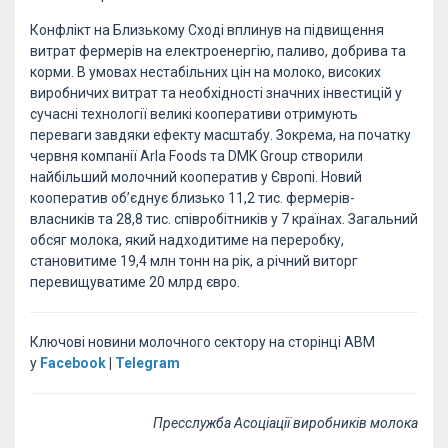
Конфлікт на Близькому Сході вплинув на підвищення
витрат фермерів на електроенергію, паливо, добрива та
корми. В умовах нестабільних цін на молоко, високих
виробничих витрат та необхідності значних інвестицій у
сучасні технології великі кооперативи отримують
переваги завдяки ефекту масштабу. Зокрема, на початку
червня компанії Arla Foods та DMK Group створили
найбільший молочний кооператив у Європі. Новий
кооператив об’єднує близько 11,2 тис. фермерів-
власників та 28,8 тис. співробітників у 7 країнах. Загальний
обсяг молока, який надходитиме на переробку,
становитиме 19,4 млн тонн на рік, а річний виторг
перевищуватиме 20 млрд євро.
Ключові новини молочного сектору на сторінці АВМ
у
Facebook
|
Telegram
Пресслужба Асоціації виробників молока