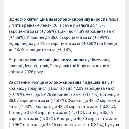
Відносно квітня
ціна на молоко-сировину виросла
лише
у п’яти країнах-членах ЄС, а саме у Бельгії до 41,75
євроцента за кг (+7,58%), Данії до 41,89 євроцента за кг
(+4,68%), Угорщині до 38,62 євроцента за кг (+2,99%),
Нідерландах до 41,75 євроцента за кг (+0,60%) та Швеції
до 43,73 євроцента за кг (+0,18%).
У травні
закупівельні ціни не змінилися
у Німеччині,
Ірландії, Іспанії, Італії, Португалії і на Кіпрі порівняно з
квітнем 2026 року.
За останній місяць
молоко-сировина подешевіла
у 14
країнах, у тому числі у Болгарії до 42,09 євроцента за кг
(-0,19%), Чехії до 39,26 євроцента за кг (-1,64%), Естонії до
38,07 євроцента за кг (-4,87%), Франції до 43,02 євроцента
за кг (-4,93%), Хорватії до 48,73 євроцента за кг (-0,25%),
Латвії до 37,98 євроцента за кг (-1,71%), Литві до 35,56
євроцента за кг (-5,07%), Австрії до 46,30 євроцента за кг
(-0,96%), Польщі до 43,15 євроцента за кг (-0,81%), Румунії