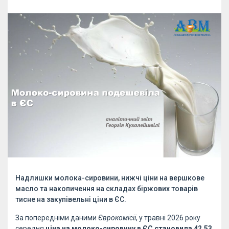
Надлишки молока-сировини, нижчі ціни на вершкове
масло та накопичення на складах біржових товарів
тисне на закупівельні ціни в ЄС.
За попередніми даними
Єврокомісії
, у травні 2026 року
середня
ціна на молоко-сировину в ЄС становила 42,53