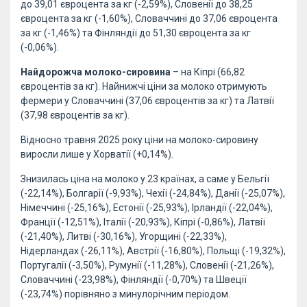
до 39,01 євроцента за кг (-2,59%), Словенії до 38,25
євроцента за кг (-1,60%), Словаччині до 37,06 євроцента
за кг (-1,46%) та Фінляндії до 51,30 євроцента за кг
(-0,06%).
Найдорожча молоко-сировина
– на Кіпрі (66,82
євроцентів за кг). Найнижчі ціни за молоко отримують
фермери у Словаччині (37,06 євроцентів за кг) та Латвії
(37,98 євроцентів за кг).
Відносно травня 2025 року ціни на молоко-сировину
виросли лише у Хорватії (+0,14%).
Знизилась ціна на молоко у 23 країнах, а саме у Бельгії
(-22,14%), Болгарії (-9,93%), Чехії (-24,84%), Данії (-25,07%),
Німеччині (-25,16%), Естонії (-25,93%), Ірландії (-22,04%),
Франції (-12,51%), Італії (-20,93%), Кіпрі (-0,86%), Латвії
(-21,40%), Литві (-30,16%), Угорщині (-22,33%),
Нідерландах (-26,11%), Австрії (-16,80%), Польщі (-19,32%),
Португалії (-3,50%), Румунії (-11,28%), Словенії (-21,26%),
Словаччині (-23,98%), Фінляндії (-0,70%) та Швеції
(-23,74%) порівняно з минулорічним періодом.