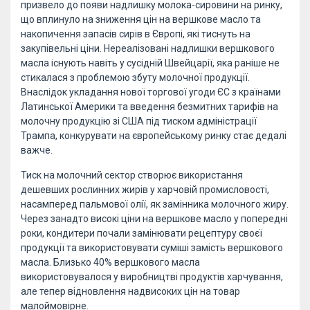
призвело до появи надлишку молока-сировини на ринку,
що вплинуло на зниження цін на вершкове масло та
накопичення запасів сирів в Європі, які тиснуть на
закупівельні ціни. Нереалізовані надлишки вершкового
масла існують навіть у сусідній Швейцарії, яка раніше не
стикалася з проблемою збуту молочної продукції.
Внаслідок укладання нової торгової угоди ЄС з країнами
Латинської Америки та введення безмитних тарифів на
молочну продукцію зі США під тиском адміністрації
Трампа, конкурувати на європейському ринку стає дедалі
важче.
Тиск на молочний сектор створює використання
дешевших рослинних жирів у харчовій промисловості,
насамперед пальмової олії, як замінника молочного жиру.
Через занадто високі ціни на вершкове масло у попередні
роки, кондитери почали замінювати рецептуру своєї
продукції та використовувати суміші замість вершкового
масла. Близько 40% вершкового масла
використовувалося у виробництві продуктів харчування,
але тепер відновлення надвисоких цін на товар
малоймовірне.