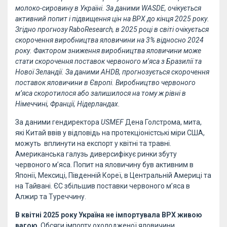
молоко-сировину в Україні. За даними WASDE, очікується
активний попит і підвищення цін на ВРХ до кінця 2025 року.
Згідно прогнозу RaboResearch, в 2025 році в світі очікується
скорочення виробництва яловичини на 3% відносно 2024
року. Фактором зниження виробництва яловичини може
стати скорочення поставок червоного м’яса з Бразилії та
Нової Зеландії. За даними AHDB, прогнозується скорочення
поставок яловичини в Європі. Виробництво червоного
м’яса скоротилося або залишилося на тому ж рівні в
Німеччині, Франції, Нідерландах.
За даними гендиректора
USMEF
Дена Голстрома, мита,
які Китай ввів у відповідь на протекціоністські міри США,
можуть вплинути на експорт у квітні та травні.
Американська галузь диверсифікує ринки збуту
червоного м’яса. Попит на яловичину був активним в
Японії, Мексиці, Південній Кореї, в Центральній Америці та
на Тайвані. ЄС збільшив поставки червоного м’яса в
Алжир та Туреччину.
В квітні 2025 року Україна не імпортувала ВРХ живою
вагою
. Обсяги імпорту охолодженої яловичини