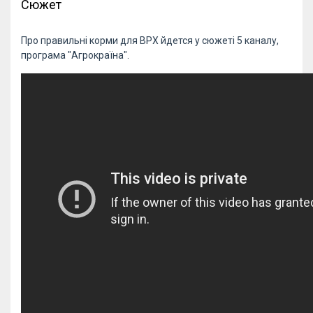
Сюжет
Про правильні корми для ВРХ йдется у сюжеті 5 каналу,
програма "Агрокраїна".