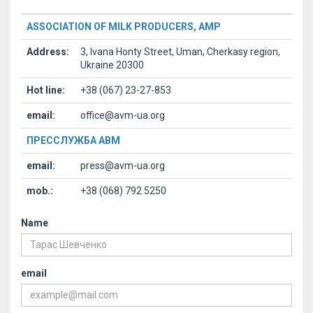
ASSOCIATION OF MILK PRODUCERS, AMP
Address:
3, Ivana Honty Street, Uman, Cherkasy region,
Ukraine 20300
Hot line:
+38 (067) 23-27-853
email:
office@avm-ua.org
ПРЕССЛУЖБА АВМ
email:
press@avm-ua.org
mob.:
+38 (068) 792 5250
Name
email